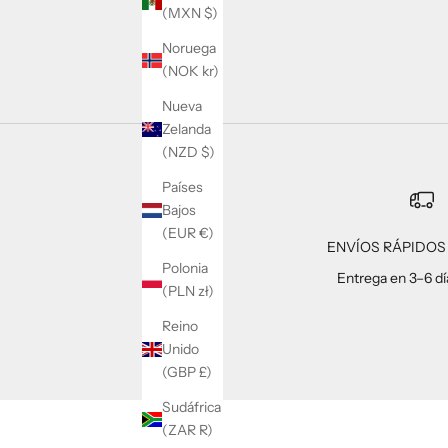
(MXN $)
Noruega
(NOK kr)
Nueva
Zelanda
(NZD $)
Países
Bajos
(EUR €)
ENVÍOS RÁPIDOS 
Polonia
Entrega en 3–6 dí
(PLN zł)
Reino
Unido
(GBP £)
Sudáfrica
(ZAR R)