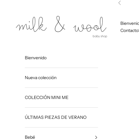
Ir al contenido
Anterior
Milk and Wool
Bienveni
Contacto
Bienvenido
Nueva colección
COLECCIÓN MINI ME
ÚLTIMAS PIEZAS DE VERANO
Bebé