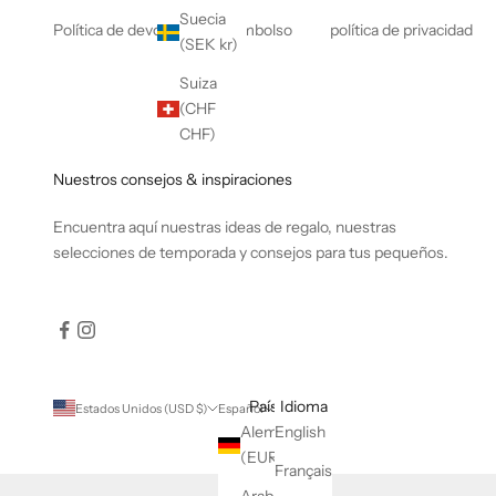
Suecia
Política de devolución y reembolso
política de privacidad
(SEK kr)
Suiza
(CHF
CHF)
Nuestros consejos & inspiraciones
Encuentra
aquí
nuestras ideas de regalo, nuestras
selecciones de temporada y consejos para tus pequeños.
País
Idioma
Estados Unidos (USD $)
Español
Alemania
English
(EUR €)
Français