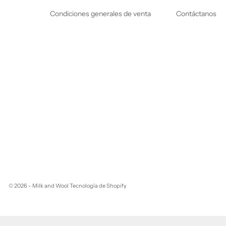
Condiciones generales de venta
Contáctanos
© 2026 - Milk and Wool
Tecnología de Shopify
¿Quieres colaborar con nosotros?
Descubre nuestro Programa de Afiliación.