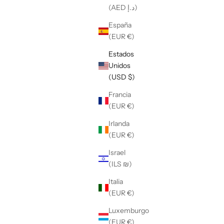
(AED د.إ)
España
(EUR €)
Estados
Unidos
(USD $)
Francia
(EUR €)
Irlanda
(EUR €)
Israel
(ILS ₪)
Italia
(EUR €)
Luxemburgo
(EUR €)