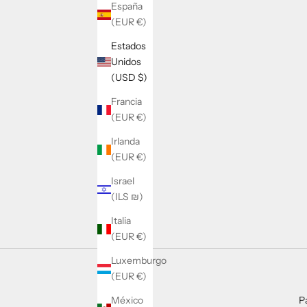
España
(EUR €)
Estados
Unidos
(USD $)
Francia
(EUR €)
Irlanda
(EUR €)
TARJETA REGALO LECHE Y LANA ♡
Israel
PRECIO DE OFERTA
DESDE $25.86
(ILS ₪)
Italia
(EUR €)
Luxemburgo
(EUR €)
P
México