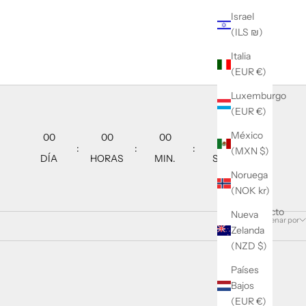
Israel
(ILS ₪)
Italia
(EUR €)
Luxemburgo
(EUR €)
México
00
00
00
00
:
:
:
(MXN $)
DÍA
HORAS
MIN.
SEG.
Noruega
(NOK kr)
1 producto
Nueva
Ordenar por
Zelanda
(NZD $)
Países
Bajos
(EUR €)