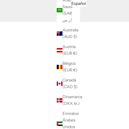
Arabia
Español
Saudí
(SAR
ر.س)
Australia
(AUD $)
Austria
(EUR €)
Bélgica
(EUR €)
Canadá
(CAD $)
Dinamarca
(DKK kr.)
Emiratos
Árabes
Unidos