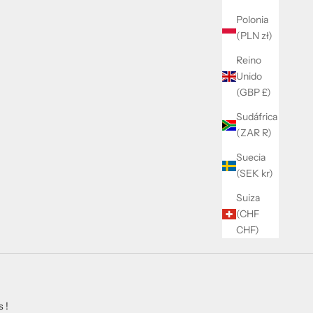
Polonia
(PLN zł)
Reino
Unido
(GBP £)
Sudáfrica
(ZAR R)
Suecia
(SEK kr)
Suiza
(CHF
CHF)
 !