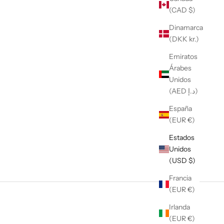
(CAD $)
Dinamarca
(DKK kr.)
Emiratos
Árabes
Unidos
(AED د.إ)
España
(EUR €)
Estados
Unidos
(USD $)
Francia
(EUR €)
Irlanda
(EUR €)