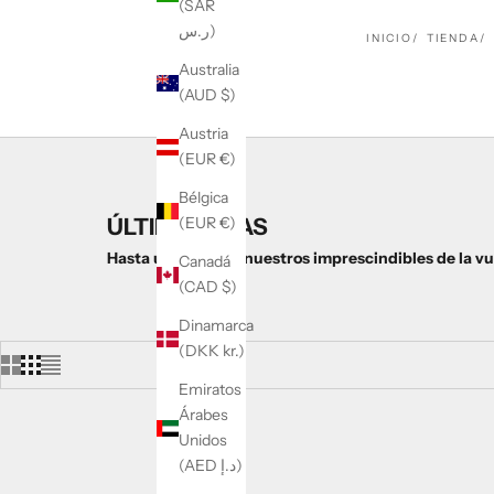
(SAR
ر.س)
INICIO
TIENDA
Australia
(AUD $)
Austria
(EUR €)
Bélgica
ÚLTIMOS DÍAS
(EUR €)
Hasta un -50 % en nuestros imprescindibles de la vue
Canadá
(CAD $)
Dinamarca
(DKK kr.)
Emiratos
Árabes
Unidos
(AED د.إ)