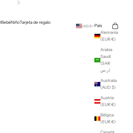
Siguiente
O
Bebé
Niño
Tarjeta de regalo
Buscar
Cesta
País
USD $
Alemania
(EUR €)
Arabia
Saudí
(SAR
ر.س)
Australia
(AUD $)
Austria
(EUR €)
Bélgica
(EUR €)
Canadá