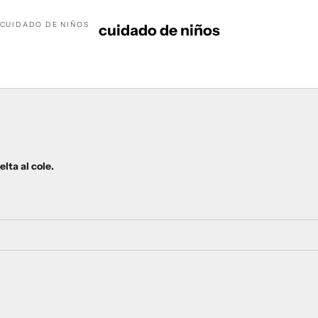
CUIDADO DE NIÑOS
cuidado de niños
lta al cole.
14%
AGOTADO