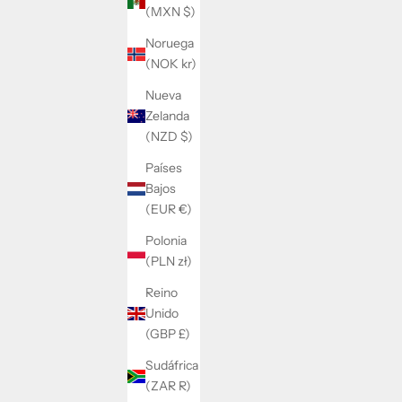
(MXN $)
Noruega
(NOK kr)
Nueva
Zelanda
(NZD $)
Países
Bajos
SONAJERO DE GANCHILLO NICO
(EUR €)
PRECIO DE OFERTA
PRECIO NORMAL
$20.00
$39.00
Polonia
(PLN zł)
Reino
AHORRA 28%
Unido
(GBP £)
Sudáfrica
(ZAR R)