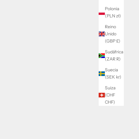
Polonia
(PLN zł)
Reino
Unido
(GBP £)
Sudáfrica
(ZAR R)
Suecia
(SEK kr)
SUJETACHUPETE LUNA
Suiza
OFERTA
PRECIO DE OFERTA
PRECIO NORMAL
$21.00
$25.00
(CHF
CHF)
AHORRA 30%