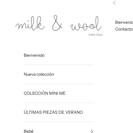
Ir al contenido
Anterior
Milk and Wool
Bienveni
Contacto
Bienvenido
Nueva colección
COLECCIÓN MINI ME
ÚLTIMAS PIEZAS DE VERANO
Bebé