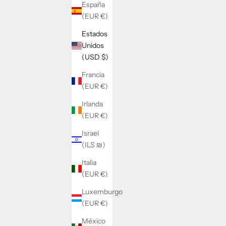
España
(EUR €)
Estados
Unidos
(USD $)
Francia
(EUR €)
Irlanda
(EUR €)
MUÑECO DE GANCHILLO NEVADA
D
Israel
PRECIO DE OFERTA
PRECIO NORMAL
$37.00
$46.00
(ILS ₪)
Italia
(EUR €)
AHORRA 49%
AHORRA 
Luxemburgo
(EUR €)
México