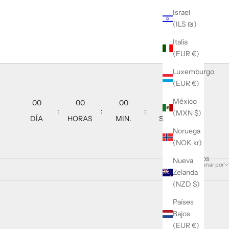
Israel
(ILS ₪)
Italia
(EUR €)
Luxemburgo
(EUR €)
México
00
00
00
00
:
:
:
(MXN $)
DÍA
HORAS
MIN.
SEG.
Noruega
(NOK kr)
9 productos
Nueva
Ordenar por
Zelanda
(NZD $)
Países
AHORRA 16%
Bajos
(EUR €)