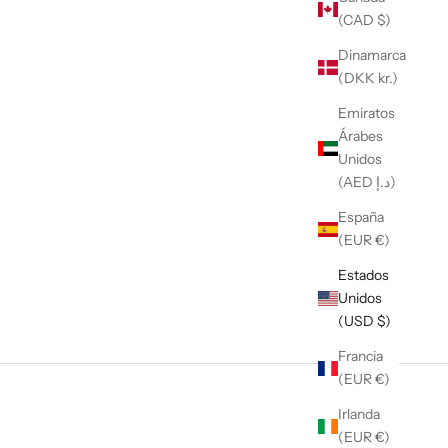
(CAD $)
Dinamarca
(DKK kr.)
Emiratos
Árabes
Unidos
(AED د.إ)
España
(EUR €)
Estados
Unidos
(USD $)
Francia
(EUR €)
Irlanda
(EUR €)