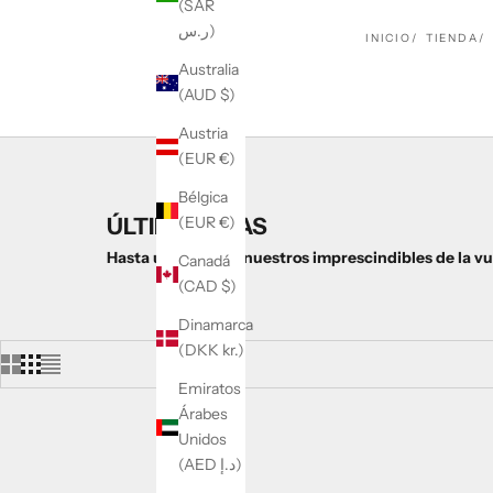
(SAR
ر.س)
INICIO
TIENDA
Australia
(AUD $)
Austria
(EUR €)
Bélgica
ÚLTIMOS DÍAS
(EUR €)
Hasta un -50 % en nuestros imprescindibles de la vue
Canadá
(CAD $)
Dinamarca
(DKK kr.)
Emiratos
Árabes
Unidos
AHORRA 20%
AHORRA 
(AED د.إ)