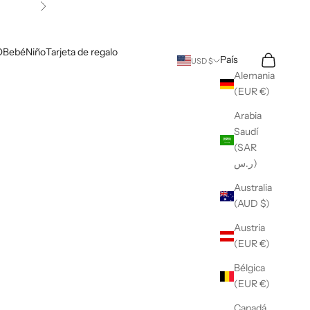
Siguiente
O
Bebé
Niño
Tarjeta de regalo
Buscar
Cesta
País
USD $
Alemania
(EUR €)
Arabia
Saudí
(SAR
ر.س)
Australia
(AUD $)
Austria
(EUR €)
Bélgica
(EUR €)
Canadá