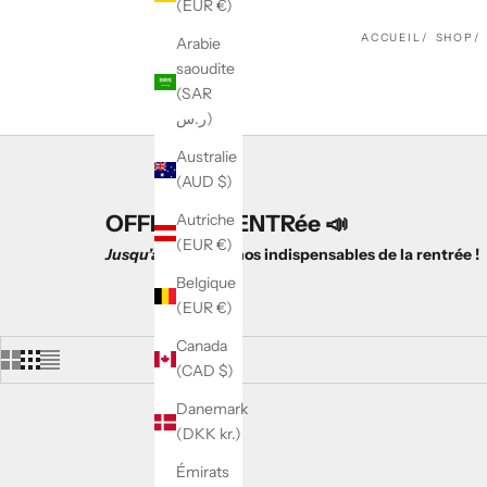
(EUR €)
ACCUEIL
SHOP
Arabie
saoudite
(SAR
ر.س)
Australie
(AUD $)
OFFRE
DE RENTRée 📣
Autriche
(EUR €)
Jusqu’à -50 %
sur nos indispensables de la rentrée !
Belgique
(EUR €)
Canada
(CAD $)
Danemark
(DKK kr.)
ECONOMISEZ 14%
ECONOMI
Émirats