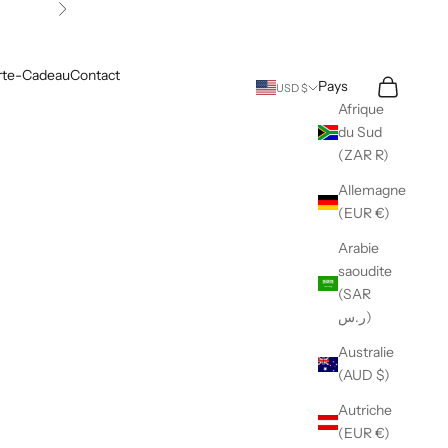
Suivant
rte-Cadeau
Contact
Recherche
Panier
Pays
USD $
Afrique
du Sud
(ZAR R)
Allemagne
(EUR €)
Arabie
saoudite
(SAR
ر.س)
Australie
(AUD $)
Autriche
(EUR €)