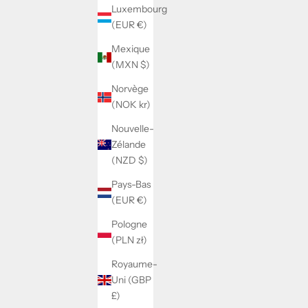
Luxembourg
(EUR €)
Mexique
(MXN $)
Norvège
(NOK kr)
Nouvelle-
Zélande
ENSEMBLE ZÉLI
(NZD $)
PRIX DE VENTE
PRIX NORMAL
$48.00
$56.00
Pays-Bas
(EUR €)
Pologne
ECONOMISEZ 21%
ECONOMIS
(PLN zł)
Royaume-
Uni (GBP
£)