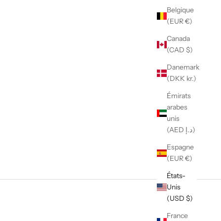
Belgique
(EUR €)
Canada
(CAD $)
Danemark
(DKK kr.)
Émirats
arabes
unis
(AED د.إ)
Espagne
(EUR €)
États-
Unis
(USD $)
France