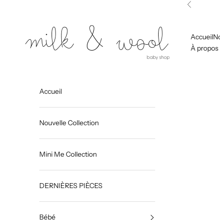
Passer au contenu
Précédent
Milk and Wool
Accueil
No
À propos
Accueil
Nouvelle Collection
Mini Me Collection
DERNIÈRES PIÈCES
Bébé