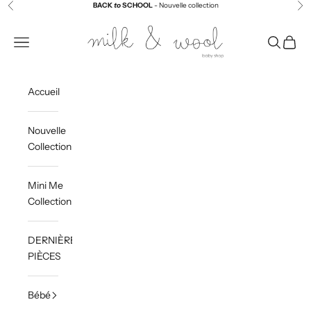
Passer au contenu
BACK
to
SCHOOL
- Nouvelle collection
Précédent
Sui
Milk and Wool
Menu
Recherch
Panier
Accueil
Nouvelle
Collection
Mini Me
Collection
DERNIÈRES
PIÈCES
Bébé