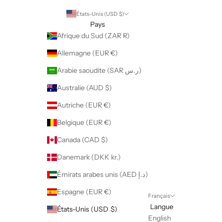
États-Unis (USD $)
Pays
Afrique du Sud (ZAR R)
Allemagne (EUR €)
Arabie saoudite (SAR ر.س)
Australie (AUD $)
Autriche (EUR €)
Belgique (EUR €)
Canada (CAD $)
Danemark (DKK kr.)
Émirats arabes unis (AED د.إ)
Espagne (EUR €)
Français
Langue
États-Unis (USD $)
English