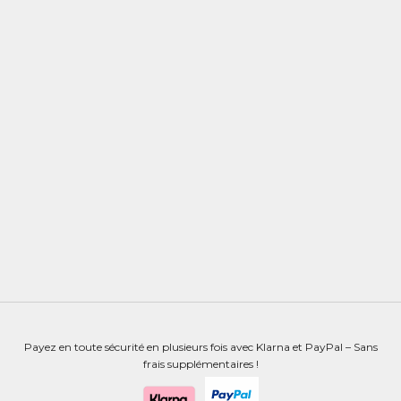
EN RUPTURE
ECONOMISEZ 19%
Choisir les options
ENSEMBLE CÉLESTE
ENSEMBLE MARGAUX
PRIX DE VENTE
PRIX DE VENTE
PRIX NORMAL
$52.00
$38.00
$47.00
Payez en toute sécurité en plusieurs fois avec Klarna et PayPal – Sans
frais supplémentaires !