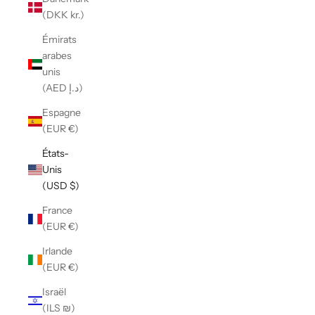
(DKK kr.)
Émirats
arabes
unis
(AED د.إ)
Espagne
(EUR €)
États-
Unis
(USD $)
France
(EUR €)
Irlande
(EUR €)
Israël
(ILS ₪)