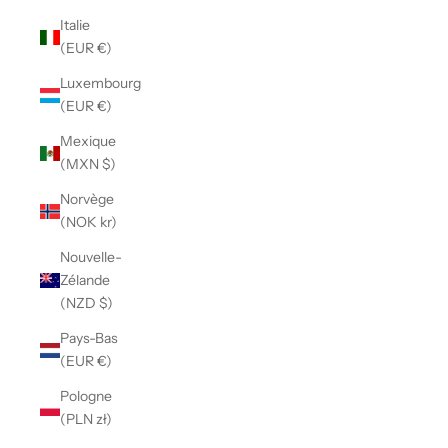
Italie
(EUR €)
Luxembourg
(EUR €)
Mexique
(MXN $)
Norvège
(NOK kr)
Nouvelle-
Zélande
(NZD $)
Pays-Bas
(EUR €)
Pologne
(PLN zł)