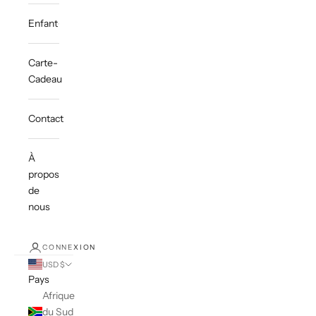
Enfant
Carte-
Cadeau
Contact
À
propos
de
nous
CONNEXION
USD $
Pays
Afrique
du Sud